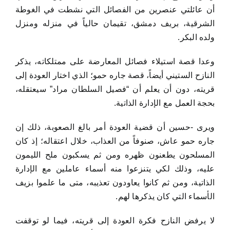
أن عائلتي عنصرين من الفصائل التي نشطت في الغوطة
الشرقية، بريف دمشق، تقيمان حالياً في منزله ومنزل
ولده البكر.
وعدا قصة استيلاء فصائل المعارضة على ممتلكاته، يذكر
النازح الستيني أيضاً، قصة جاره حمو؛ الذي اختار العودة إلى
قريته، دون أن يعلم أن “فصيل السلطان مراد” سيعتقله،
بحجة العمل مع الإدارة الذاتية.
ويرى -حسين أن قضية العودة أمر بالغ الصعوبة، ذلك إن
جاره حمو عاش، صنوفاً من العذاب، خلال اعتقاله؛ إذ كان
المسلحون يطعنون ظهره ومن ثم يسكبون ملح الليمون
عليه، وذلك لكي يتنزعوا منه أسماء عاملين مع الإدارة
الذاتية، ومن ثم كانوا يعاودون تعذيبه، متى ما علموا بزيف
الأسماء التي كان يذكرها لهم.
لا يرفض النازح فكرة العودة إلى قريته، فيما لو توقفت