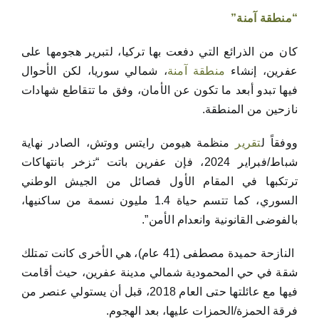
“منطقة آمنة”
كان من الذرائع التي دفعت بها تركيا، لتبرير هجومها على
عفرين، إنشاء
منطقة آمنة
، شمالي سوريا، لكن الأحوال
فيها تبدو أبعد ما تكون عن الأمان، وفق ما تتقاطع شهادات
نازحين من المنطقة.
ووفقاً ل
تقرير
منظمة هيومن رايتس ووتش، الصادر نهاية
شباط/فبراير 2024، فإن عفرين باتت “تزخر بانتهاكات
ترتكبها في المقام الأول فصائل من الجيش الوطني
السوري، كما تتسم حياة 1.4 مليون نسمة من ساكنيها،
بالفوضى القانونية وانعدام الأمن”.
النازحة حميدة مصطفى (41 عام)، هي الأخرى كانت تمتلك
شقة في حي المحمودية شمالي مدينة عفرين، حيث أقامت
فيها مع عائلتها حتى العام 2018، قبل أن يستولي عنصر من
فرقة الحمزة/الحمزات عليها، بعد الهجوم.