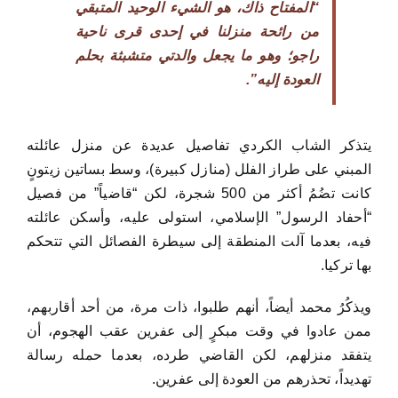
“المفتاح ذاك، هو الشيء الوحيد المتبقي
من رائحة منزلنا في إحدى قرى ناحية
راجو؛ وهو ما يجعل والدتي متشبثة بحلم
العودة إليه”.
يتذكر الشاب الكردي تفاصيل عديدة عن منزل عائلته
المبني على طراز الفلل (منازل كبيرة)، وسط بساتين زيتونٍ
كانت تضُمُ أكثر من 500 شجرة، لكن “قاضياً” من فصيل
“أحفاد الرسول” الإسلامي، استولى عليه، وأسكن عائلته
فيه، بعدما آلت المنطقة إلى سيطرة الفصائل التي تتحكم
بها تركيا.
ويذكُرُ محمد أيضاً، أنهم طلبوا، ذات مرة، من أحد أقاربهم،
ممن عادوا في وقت مبكرٍ إلى عفرين عقب الهجوم، أن
يتفقد منزلهم، لكن القاضي طرده، بعدما حمله رسالة
تهديداً، تحذرهم من العودة إلى عفرين.