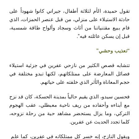
تقول حميدة، الأم لثلاثة أطفال، جيراني كانوا شهوداً على
حادثة الاستيلاء على منزلي، من قبل عنصر الحمزات، الذي
قام ببيع مقتنياتنا من أثاث وسجاد وألواح طاقة شمسية،
قبل إن يسكن عائلته فيه”.
“تعذيب وحشي”
تتشابه قصص الكثير من نازحي عفرين في جزئية استيلاء
فصائل المعارضة على ممتلكاتهم، لكنها تبدو مختلفة في
حجم المعاناة والأثر الذي خلفته على حياتهم.
فحسين سيدو، الذي يقيم حالياً بمدينة الحسكة، كان قد نزح
مع أبناءه وأحفاده من ريف ناحية معبطلي، عقب الهجوم
التركي، وما يزال يستحضر مشاهد حية من رحلة نزوحه،
كلما تجدد الحديث عن عفرين.
ويقول النازح، إنه خسر كل ممتلكاته في عفرين، كما علم