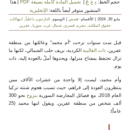
ع
حجم الخط:
ع
|
تحميل المادة كاملة بصيغة PDF
|
هذا
ع
المنشور متوفر أيضاً باللغة:
الإنجليزية
مايو 30, 2024
|
الأقسام:
قصص
|
الوسوم:
النازحون داخلياً
,
انتهاكات
حقوق الملكية
,
تشريد قسري
,
شمال غرب سوريا
,
عفرين
قبل ست سنوات نزحت “أم محمد” وعائلتها من منطقة
عفرين،
ذات الغالبية
الكردية، بريف حلب الشمالي، لكنها ما
تزال تحتفظ بمفتاح منزلها، ويحدوها أملٌ بالعودة إليه، ذات
يوم.
وأم محمد، ليست إلا واحدة من عشرات الآلاف ممن
ينتظرون العودة إلى قراهم، حيث تسبب هجوم شنته تركيا
العام 2018، مع فصائل المعارضة السورية
بنزوح
نحو 300
ألف شخص من منطقة عفرين. ويقول ابنها محمد (25
عاماً):